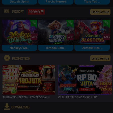
Satoshi Spins
Psycho Heroes
Tipsy Yeti ...
PGSOFT
Lihat Semua
PROMO
Monkeys Wil...
Tornado Ram...
Zombie Blas...
Lihat Semua
PROMOTION
TURNAMEN SPECIAL KEMERDEKAAN
CASH DROP GAME EKSKLUSIF
DOWNLOAD