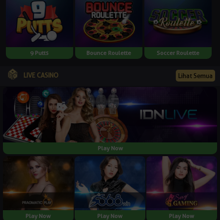
9 Putts
Bounce Roulette
Soccer Roulette
LIVE CASINO
Lihat Semua
Play Now
Play Now
Play Now
Play Now