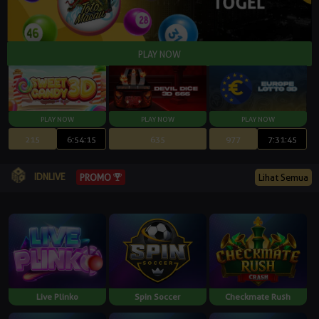
215
6:54:14
635
977
7:31:44
IDNLIVE
Lihat Semua
PROMO
Live Plinko
Spin Soccer
Checkmate Rush