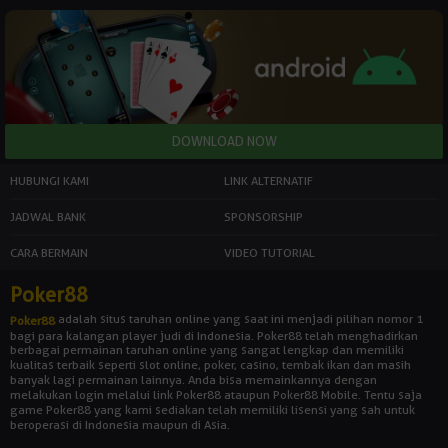
HUBUNGI KAMI
LINK ALTERNATIF
JADWAL BANK
SPONSORSHIP
CARA BERMAIN
VIDEO TUTORIAL
Poker88
adalah situs taruhan online yang saat ini menjadi pilihan nomor 1
Poker88
bagi para kalangan player judi di Indonesia. Poker88 telah menghadirkan
berbagai permainan taruhan online yang sangat lengkap dan memiliki
kualitas terbaik seperti slot online, poker, casino, tembak ikan dan masih
banyak lagi permainan lainnya. Anda bisa memainkannya dengan
melakukan login melalui link Poker88 ataupun Poker88 Mobile. Tentu saja
game Poker88 yang kami sediakan telah memiliki lisensi yang sah untuk
beroperasi di Indonesia maupun di Asia.