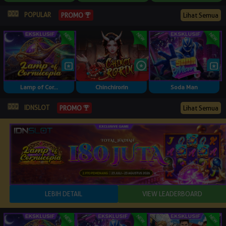
POPULAR
Lihat Semua
PROMO
Lamp of Cor...
Chinchirorin
Soda Man
IDNSLOT
Lihat Semua
PROMO