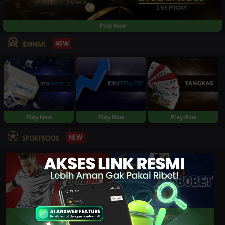
Play Now
NEW
IDNMAX
Play Now
Play Now
Play Now
NEW
SPORTBOOK